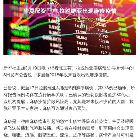
新华社里加3月19日电（记者陈玉芬）拉脱维亚疾病预防与控制中心1
8日发布公告说，该国自2018年以来首次出现麻疹疫情。
公告说，截至17日拉脱维亚共报告5例麻疹病例，其中3例已确诊。所
有报告病例均存在流行病学关联，已确认的密切接触者至少800人。
该机构提醒，麻疹疫情扩散风险高，尤其是对未接种疫苗的人群。拉
脱维亚卫生专家说，麻疹可以通过疫苗预防。
麻疹是一种由麻疹病毒引起的急性出疹性呼吸道传染病，主要经呼吸
道飞沫传播和气溶胶传播。感染者在接触病毒后一到两周内会出现高
烧、咳嗽、流涕、眼睛发红、流泪、皮疹等症状，病情严重时可引发