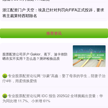
浙江配资门户 天空：埃及已针对判罚向FIFA正式投诉，要求
将主裁莱特西耶除名
推荐资讯
股票配资公司开户 Gakior、蕉下、迪卡侬防
晒衣实不实用？怎么选？测评检验品质
​专业股票配资论坛网 “尔豪”高鑫：娶了母亲的学生，陪妻子治
1
疗4年，用柔情换爱情
​专业股票配资论坛网 IDC 报告 2025Q2 全球腕戴出货量：华
2
为同比增 11.7%、小米增 61%