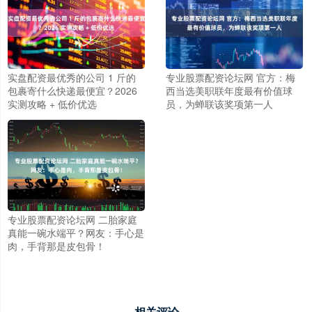
实盘配资最优秀的公司 1 斤的
专业股票配资论坛网 官方：梅
包裹寄什么快递最便宜？2026
西当选美职联年度最有价值球
实测攻略 + 低价优选
员，为蝉联该奖项第一人
专业股票配资论坛网 二胎家庭
真能一碗水端平？网友：手心是
肉，手背那是皮包骨！
相关评论