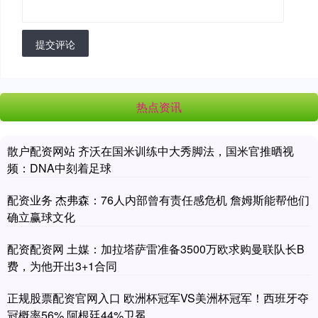
提交评论
热点资讯
散户配资网站 齐沃在国米训练中大秀脚法，国米官推晒视
频：DNA中刻着足球
配资业务 杰弗森：76人内部曾有责任感危机 詹姆斯能帮他们
确立赢球文化
配资配资网 土媒：加拉塔萨雷准备3500万欧求购曼联队长B
费，为他开出3+1合同
正规股票配资官网入口 欧洲杯冠军VS美洲杯冠军！西班牙夺
冠概率56% 阿根廷44%卫冕