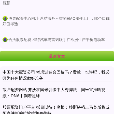
智慧
​股票配资中心网址 总结服务不错的EMC器件工厂，哪个口碑
4
好值得选
​合法股票配资 福特汽车与雷诺联手在欧洲生产平价电动车
5
最新文章
中国十大配资公司 考虑过转会巴黎吗？费兰：也许吧，我必
须为任何情况做好准备
散户配资网站 齐沃在国米训练中大秀脚法，国米官推晒视
频：DNA中刻着足球
股票配资门户平台 拭目以待！摩根：赖斯搭档吉马良斯将成
阿森纳新的维埃拉和佩蒂特