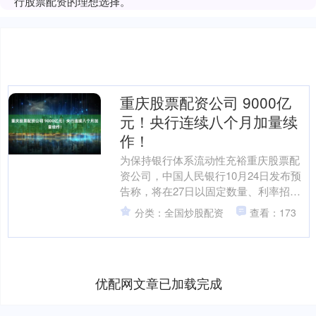
行股票配资的理想选择。
重庆股票配资公司 9000亿
元！央行连续八个月加量续
作！
为保持银行体系流动性充裕重庆股票配
资公司，中国人民银行10月24日发布预
告称，将在27日以固定数量、利率招
标、多重价位中标方式开展9000亿元中
分类：全国炒股配资
查看：173
期借贷便利（ML....
优配网文章已加载完成